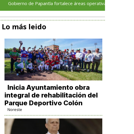
no de Papantla fortalece áreas operativas con nuevas unidades m
Lo más leido
Inicia Ayuntamiento obra
integral de rehabilitación del
Parque Deportivo Colón
Noreste