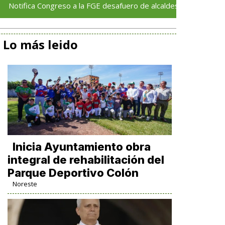
Congreso a la FGE desafuero de alcaldes de Ixhuatlán y Úrsulo Ga
Lo más leido
Inicia Ayuntamiento obra
integral de rehabilitación del
Parque Deportivo Colón
Noreste