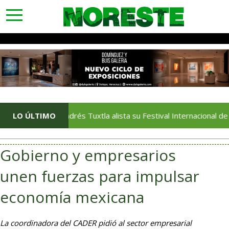
toggle
navigation
LO ÚLTIMO
San Andrés Tuxtla alista su Festival Internacional de Globos 
Gobierno y empresarios
unen fuerzas para impulsar
economía mexicana
La coordinadora del CADER pidió al sector empresarial