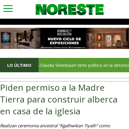
toggle
navigation
Rechaza Claudia Sheinbaum tinte político en la detención del ex
LO ÚLTIMO
Piden permiso a la Madre
Tierra para construir alberca
en casa de la iglesia
Realizan ceremonia ancestral “Kgalhwikan Tiyath” como