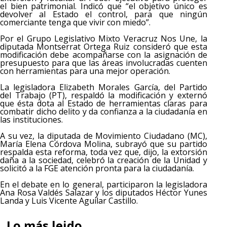
el bien patrimonial. Indicó que “el objetivo único es
devolver al Estado el control, para que ningún
comerciante tenga que vivir con miedo”.
Por el Grupo Legislativo Mixto Veracruz Nos Une, la
diputada Montserrat Ortega Ruiz consideró que esta
modificación debe acompañarse con la asignación de
presupuesto para que las áreas involucradas cuenten
con herramientas para una mejor operación.
La legisladora Elizabeth Morales García, del Partido
del Trabajo (PT), respaldó la modificación y externó
que ésta dota al Estado de herramientas claras para
combatir dicho delito y da confianza a la ciudadanía en
las instituciones.
A su vez, la diputada de Movimiento Ciudadano (MC),
María Elena Córdova Molina, subrayó que su partido
respalda esta reforma, toda vez que, dijo, la extorsión
daña a la sociedad, celebró la creación de la Unidad y
solicitó a la FGE atención pronta para la ciudadanía.
En el debate en lo general, participaron la legisladora
Ana Rosa Valdés Salazar y los diputados Héctor Yunes
Landa y Luis Vicente Aguilar Castillo.
Lo más leido