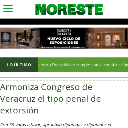
toggle
navigation
Gobernadora Rocío Nahle cumple con la construcción del Centro
LO ÚLTIMO
Armoniza Congreso de
Veracruz el tipo penal de
extorsión
Con 39 votos a favor, aprueban diputadas y diputados el