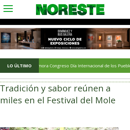
toggle
navigation
Conmemora Congreso Día Internacional de los Pueblos Indíge
LO ÚLTIMO
Tradición y sabor reúnen a
miles en el Festival del Mole