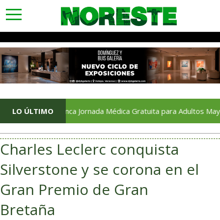
toggle
navigation
LO ÚLTIMO
Arranca Jornada Médica Gratuita para Adultos Mayores en P
Charles Leclerc conquista
Silverstone y se corona en el
Gran Premio de Gran
Bretaña