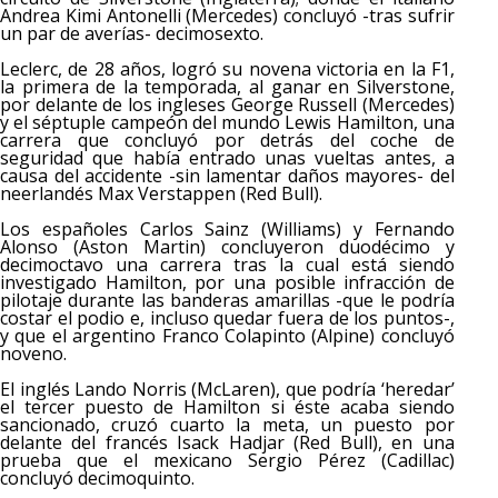
Andrea Kimi Antonelli (Mercedes) concluyó -tras sufrir
un par de averías- decimosexto.
Leclerc, de 28 años, logró su novena victoria en la F1,
la primera de la temporada, al ganar en Silverstone,
por delante de los ingleses George Russell (Mercedes)
y el séptuple campeón del mundo Lewis Hamilton, una
carrera que concluyó por detrás del coche de
seguridad que había entrado unas vueltas antes, a
causa del accidente -sin lamentar daños mayores- del
neerlandés Max Verstappen (Red Bull).
Los españoles Carlos Sainz (Williams) y Fernando
Alonso (Aston Martin) concluyeron duodécimo y
decimoctavo una carrera tras la cual está siendo
investigado Hamilton, por una posible infracción de
pilotaje durante las banderas amarillas -que le podría
costar el podio e, incluso quedar fuera de los puntos-,
y que el argentino Franco Colapinto (Alpine) concluyó
noveno.
El inglés Lando Norris (McLaren), que podría ‘heredar’
el tercer puesto de Hamilton si éste acaba siendo
sancionado, cruzó cuarto la meta, un puesto por
delante del francés Isack Hadjar (Red Bull), en una
prueba que el mexicano Sergio Pérez (Cadillac)
concluyó decimoquinto.