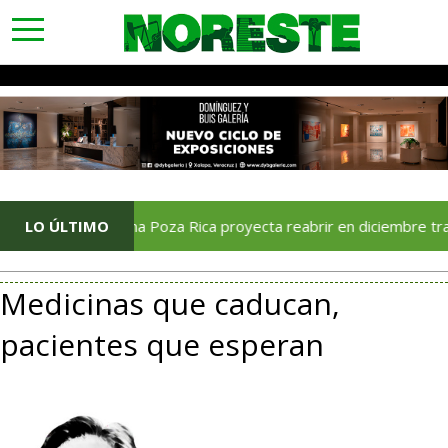
toggle
navigation
Soriana Poza Rica proyecta reabrir en diciembre tras avance 
LO ÚLTIMO
Medicinas que caducan,
pacientes que esperan