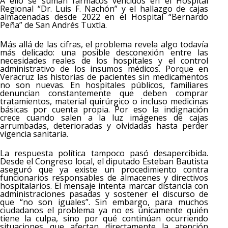
A ello se suman fármacos vencidos en el Hospital
Regional “Dr. Luis F. Nachón” y el hallazgo de cajas
almacenadas desde 2022 en el Hospital “Bernardo
Peña” de San Andrés Tuxtla.
Más allá de las cifras, el problema revela algo todavía
más delicado: una posible desconexión entre las
necesidades reales de los hospitales y el control
administrativo de los insumos médicos. Porque en
Veracruz las historias de pacientes sin medicamentos
no son nuevas. En hospitales públicos, familiares
denuncian constantemente que deben comprar
tratamientos, material quirúrgico o incluso medicinas
básicas por cuenta propia. Por eso la indignación
crece cuando salen a la luz imágenes de cajas
arrumbadas, deterioradas y olvidadas hasta perder
vigencia sanitaria.
La respuesta política tampoco pasó desapercibida.
Desde el Congreso local, el diputado Esteban Bautista
aseguró que ya existe un procedimiento contra
funcionarios responsables de almacenes y directivos
hospitalarios. El mensaje intenta marcar distancia con
administraciones pasadas y sostener el discurso de
que “no son iguales”. Sin embargo, para muchos
ciudadanos el problema ya no es únicamente quién
tiene la culpa, sino por qué continúan ocurriendo
situaciones que afectan directamente la atención