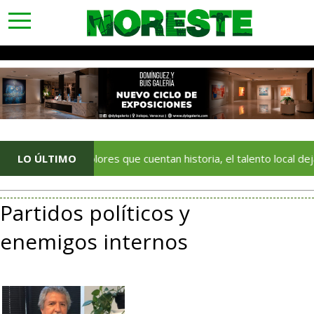
toggle
navigation
Con colores que cuentan historia, el talento local deja huella en 
LO ÚLTIMO
Partidos políticos y
enemigos internos