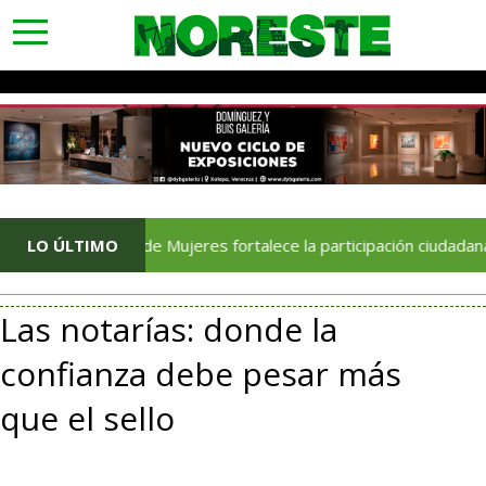
toggle
navigation
ltivo de Mujeres fortalece la participación ciudadana en Poza Ri
LO ÚLTIMO
Las notarías: donde la
confianza debe pesar más
que el sello