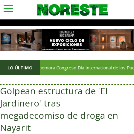
toggle
navigation
Conmemora Congreso Día Internacional de los Pueblos Indíge
LO ÚLTIMO
Golpean estructura de 'El
Jardinero' tras
megadecomiso de droga en
Nayarit