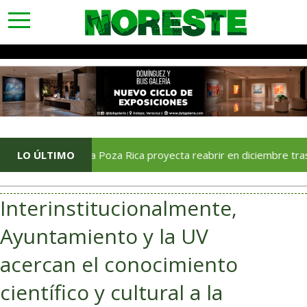
toggle
navigation
Soriana Poza Rica proyecta reabrir en diciembre tras avance d
LO ÚLTIMO
Interinstitucionalmente,
Ayuntamiento y la UV
acercan el conocimiento
científico y cultural a la