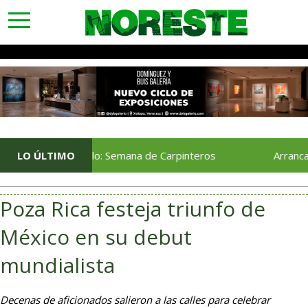
toggle
navigation
En Vuelo: Semana de Carpinteros
LO ÚLTIMO
Arranca Jornada Mé
Poza Rica festeja triunfo de
México en su debut
mundialista
Decenas de aficionados salieron a las calles para celebrar