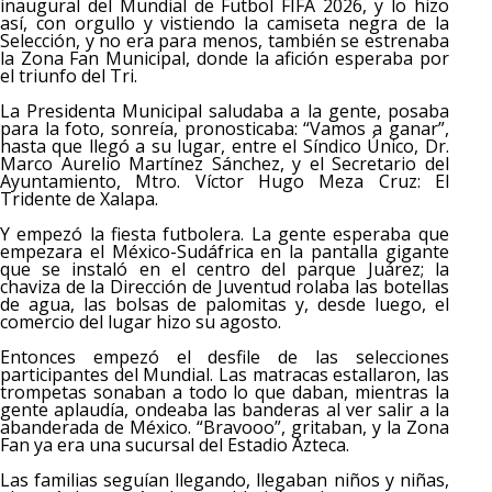
inaugural del Mundial de Futbol FIFA 2026, y lo hizo
así, con orgullo y vistiendo la camiseta negra de la
Selección, y no era para menos, también se estrenaba
la Zona Fan Municipal, donde la afición esperaba por
el triunfo del Tri.
La Presidenta Municipal saludaba a la gente, posaba
para la foto, sonreía, pronosticaba: “Vamos a ganar”,
hasta que llegó a su lugar, entre el Síndico Único, Dr.
Marco Aurelio Martínez Sánchez, y el Secretario del
Ayuntamiento, Mtro. Víctor Hugo Meza Cruz: El
Tridente de Xalapa.
Y empezó la fiesta futbolera. La gente esperaba que
empezara el México-Sudáfrica en la pantalla gigante
que se instaló en el centro del parque Juárez; la
chaviza de la Dirección de Juventud rolaba las botellas
de agua, las bolsas de palomitas y, desde luego, el
comercio del lugar hizo su agosto.
Entonces empezó el desfile de las selecciones
participantes del Mundial. Las matracas estallaron, las
trompetas sonaban a todo lo que daban, mientras la
gente aplaudía, ondeaba las banderas al ver salir a la
abanderada de México. “Bravooo”, gritaban, y la Zona
Fan ya era una sucursal del Estadio Azteca.
Las familias seguían llegando, llegaban niños y niñas,