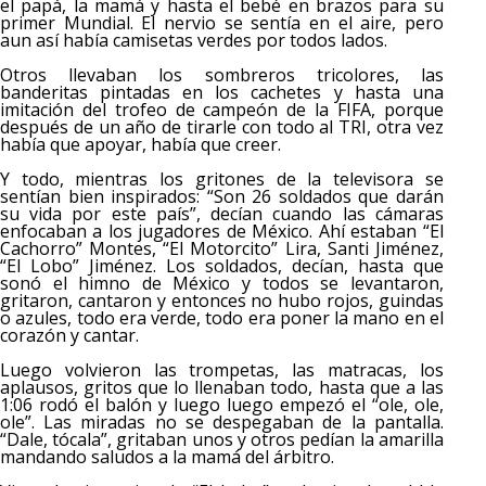
el papá, la mamá y hasta el bebé en brazos para su
primer Mundial. El nervio se sentía en el aire, pero
aun así había camisetas verdes por todos lados.
Otros llevaban los sombreros tricolores, las
banderitas pintadas en los cachetes y hasta una
imitación del trofeo de campeón de la FIFA, porque
después de un año de tirarle con todo al TRI, otra vez
había que apoyar, había que creer.
Y todo, mientras los gritones de la televisora se
sentían bien inspirados: “Son 26 soldados que darán
su vida por este país”, decían cuando las cámaras
enfocaban a los jugadores de México. Ahí estaban “El
Cachorro” Montes, “El Motorcito” Lira, Santi Jiménez,
“El Lobo” Jiménez. Los soldados, decían, hasta que
sonó el himno de México y todos se levantaron,
gritaron, cantaron y entonces no hubo rojos, guindas
o azules, todo era verde, todo era poner la mano en el
corazón y cantar.
Luego volvieron las trompetas, las matracas, los
aplausos, gritos que lo llenaban todo, hasta que a las
1:06 rodó el balón y luego luego empezó el “ole, ole,
ole”. Las miradas no se despegaban de la pantalla.
“Dale, tócala”, gritaban unos y otros pedían la amarilla
mandando saludos a la mamá del árbitro.