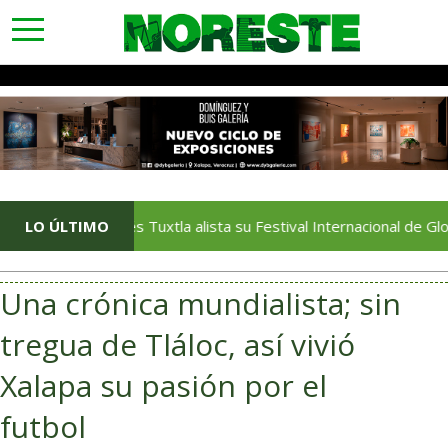
toggle
navigation
San Andrés Tuxtla alista su Festival Internacional de Globos de 
LO ÚLTIMO
Una crónica mundialista; sin
tregua de Tláloc, así vivió
Xalapa su pasión por el
futbol