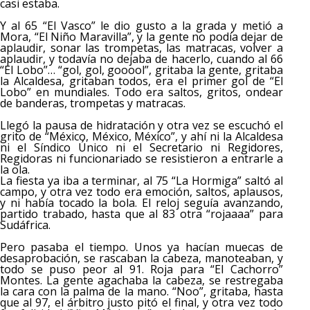
casi estaba.
Y al 65 “El Vasco” le dio gusto a la grada y metió a
Mora, “El Niño Maravilla”, y la gente no podía dejar de
aplaudir, sonar las trompetas, las matracas, volver a
aplaudir, y todavía no dejaba de hacerlo, cuando al 66
“El Lobo”… “gol, gol, gooool”, gritaba la gente, gritaba
la Alcaldesa, gritaban todos, era el primer gol de “El
Lobo” en mundiales. Todo era saltos, gritos, ondear
de banderas, trompetas y matracas.
Llegó la pausa de hidratación y otra vez se escuchó el
grito de “México, México, México”, y ahí ni la Alcaldesa
ni el Síndico Único ni el Secretario ni Regidores,
Regidoras ni funcionariado se resistieron a entrarle a
la ola.
La fiesta ya iba a terminar, al 75 “La Hormiga” saltó al
campo, y otra vez todo era emoción, saltos, aplausos,
y ni había tocado la bola. El reloj seguía avanzando,
partido trabado, hasta que al 83 otra “rojaaaa” para
Sudáfrica.
Pero pasaba el tiempo. Unos ya hacían muecas de
desaprobación, se rascaban la cabeza, manoteaban, y
todo se puso peor al 91. Roja para “El Cachorro”
Montes. La gente agachaba la cabeza, se restregaba
la cara con la palma de la mano. “Noo”, gritaba, hasta
que al 97, el árbitro justo pitó el final, y otra vez todo