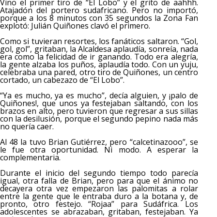
Vino el primer tiro de “El Lobo” y el grito de aahhh.
Atajadón del portero sudafricano. Pero no importó,
porque a los 8 minutos con 35 segundos la Zona Fan
explotó: Julián Quiñones clavó el primero.
Como si tuvieran resortes, los fanáticos saltaron. “Gol,
gol, gol”, gritaban, la Alcaldesa aplaudía, sonreía, nada
era como la felicidad de ir ganando. Todo era alegría,
la gente alzaba los puños, aplaudía todo. Con un yuju,
celebraba una pared, otro tiro de Quiñones, un centro
cortado, un cabezazo de “El Lobo”.
“Ya es mucho, ya es mucho”, decía alguien, y ¡palo de
Quiñones!, que unos ya festejaban saltando, con los
brazos en alto, pero tuvieron que regresar a sus sillas
con la desilusión, porque el segundo pepino nada más
no quería caer.
Al 48 la tuvo Brian Gutiérrez, pero “calcetinazooo”, se
le fue otra oportunidad. Ni modo. A esperar la
complementaria.
Durante el inicio del segundo tiempo todo parecía
igual, otra falla de Brian, pero para que el ánimo no
decayera otra vez empezaron las palomitas a rolar
entre la gente que le entraba duro a la botana y, de
pronto, otro festejo. “Rojaa” para Sudáfrica. Los
adolescentes se abrazaban, gritaban, festejaban. Ya