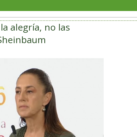
Veracru
a alegría, no las
a Sheinbaum