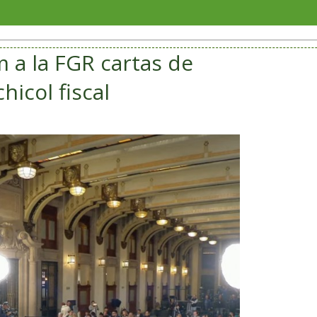
Veracru
 a la FGR cartas de
hicol fiscal