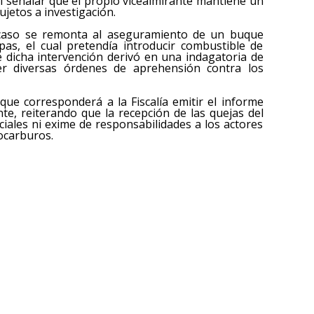
l señalar que el propio vicealmirante mantiene un
ujetos a investigación.
 caso se remonta al aseguramiento de un buque
as, el cual pretendía introducir combustible de
ue dicha intervención derivó en una indagatoria de
r diversas órdenes de aprehensión contra los
que corresponderá a la Fiscalía emitir el informe
nte, reiterando que la recepción de las quejas del
iales ni exime de responsabilidades a los actores
rocarburos.