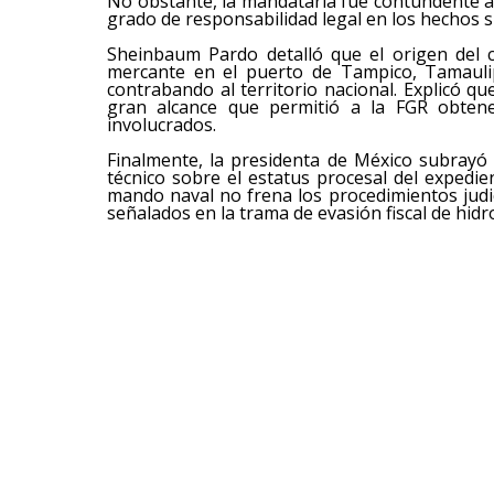
No obstante, la mandataria fue contundente a
grado de responsabilidad legal en los hechos s
Sheinbaum Pardo detalló que el origen del
mercante en el puerto de Tampico, Tamaulip
contrabando al territorio nacional. Explicó q
gran alcance que permitió a la FGR obtene
involucrados.
Finalmente, la presidenta de México subrayó 
técnico sobre el estatus procesal del expedie
mando naval no frena los procedimientos judic
señalados en la trama de evasión fiscal de hid