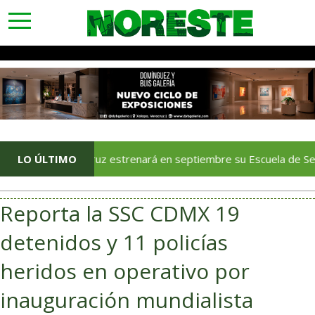
toggle
navigation
Veracruz estrenará en septiembre su Escuela de Servicios Turí
LO ÚLTIMO
Reporta la SSC CDMX 19
detenidos y 11 policías
heridos en operativo por
inauguración mundialista