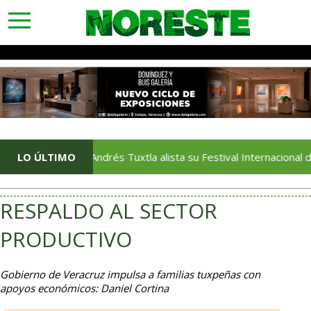
toggle
navigation
San Andrés Tuxtla alista su Festival Internacional de Globos d
LO ÚLTIMO
RESPALDO AL SECTOR
PRODUCTIVO
Gobierno de Veracruz impulsa a familias tuxpeñas con
apoyos económicos: Daniel Cortina