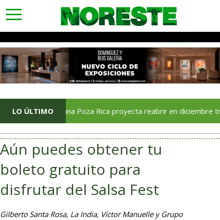
toggle
navigation
LO ÚLTIMO
Soriana Poza Rica proyecta reabrir en diciembre tras avan
Aún puedes obtener tu
boleto gratuito para
disfrutar del Salsa Fest
Gilberto Santa Rosa, La India, Víctor Manuelle y Grupo