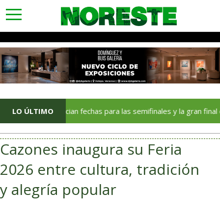
toggle
navigation
LO ÚLTIMO
Anuncian fechas para las semifinales y la gran final de Méxic
Cazones inaugura su Feria
2026 entre cultura, tradición
y alegría popular