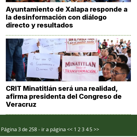
Ayuntamiento de Xalapa responde a
la desinformación con diálogo
directo y resultados
CRIT Minatitlán será una realidad,
afirma presidenta del Congreso de
Veracruz
Página 3 de 258 - ir a página
<<
1
2
3
4
5
>>