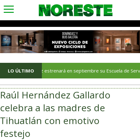
toggle
navigation
Veracruz estrenará en septiembre su Escuela de Servicios Turíst
LO ÚLTIMO
Raúl Hernández Gallardo
celebra a las madres de
Tihuatlán con emotivo
festejo