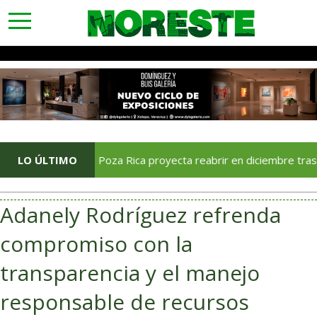
toggle
navigation
Soriana Poza Rica proyecta reabrir en diciembre tras avance d
LO ÚLTIMO
Adanely Rodríguez refrenda
compromiso con la
transparencia y el manejo
responsable de recursos