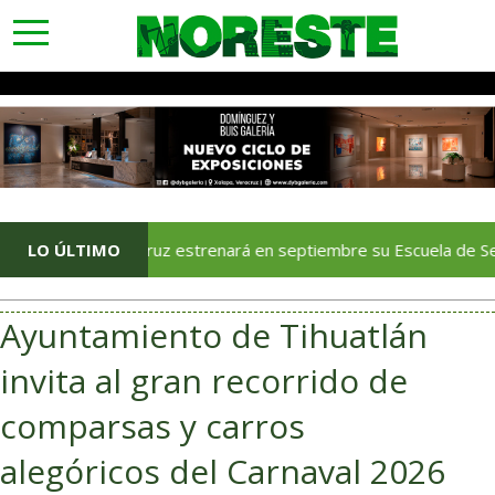
toggle
navigation
Veracruz estrenará en septiembre su Escuela de Servicios Turís
LO ÚLTIMO
Ayuntamiento de Tihuatlán
invita al gran recorrido de
comparsas y carros
alegóricos del Carnaval 2026