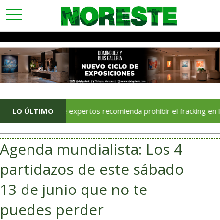
toggle
navigation
mité de expertos recomienda prohibir el fracking en la cuenca Tam
LO ÚLTIMO
Agenda mundialista: Los 4
partidazos de este sábado
13 de junio que no te
puedes perder