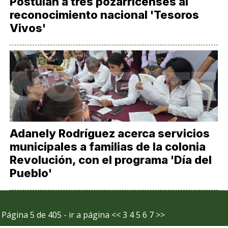
Postulan a tres pozarricenses al
reconocimiento nacional 'Tesoros
Vivos'
Adanely Rodríguez acerca servicios
municipales a familias de la colonia
Revolución, con el programa 'Día del
Pueblo'
Página 5 de 405 - ir a página
<<
3
4
5
6
7
>>