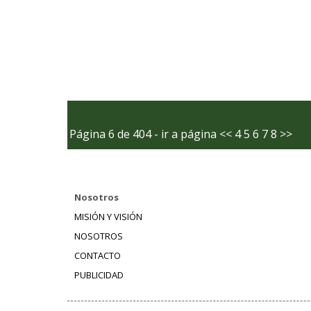
Página 6 de 404 - ir a página
<<
4
5
6
7
8
>>
Nosotros
MISIÓN Y VISIÓN
NOSOTROS
CONTACTO
PUBLICIDAD