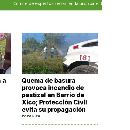
omité de expertos recomienda prohibir el fracking en la cuenca Ta
á a
Quema de basura
provoca incendio de
pastizal en Barrio de
Xico; Protección Civil
evita su propagación
Poza Rica