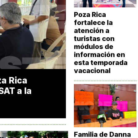
Poza Rica
fortalece la
atención a
turistas con
módulos de
información en
esta temporada
vacacional
za Rica
SAT a la
Familia de Danna