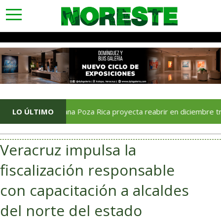
toggle
navigation
LO ÚLTIMO
Soriana Poza Rica proyecta reabrir en diciembre tras avance
Veracruz impulsa la
fiscalización responsable
con capacitación a alcaldes
del norte del estado