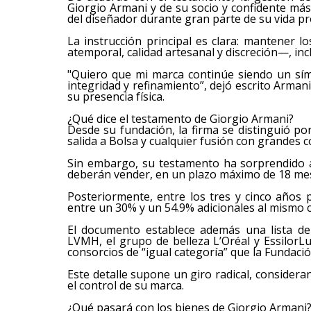
Giorgio Armani y de su socio y confidente más
del diseñador durante gran parte de su vida pr
La instrucción principal es clara: mantener l
atemporal, calidad artesanal y discreción—, i
"Quiero que mi marca continúe siendo un sím
integridad y refinamiento”, dejó escrito Arman
su presencia física.
¿Qué dice el testamento de Giorgio Armani?
Desde su fundación, la firma se distinguió p
salida a Bolsa y cualquier fusión con grandes 
Sin embargo, su testamento ha sorprendido a
deberán vender, en un plazo máximo de 18 mes
Posteriormente, entre los tres y cinco años p
entre un 30% y un 54.9% adicionales al mismo
El documento establece además una lista de 
LVMH, el grupo de belleza L’Oréal y EssilorLu
consorcios de “igual categoría” que la Fundació
Este detalle supone un giro radical, conside
el control de su marca.
¿Qué pasará con los bienes de Giorgio Armani