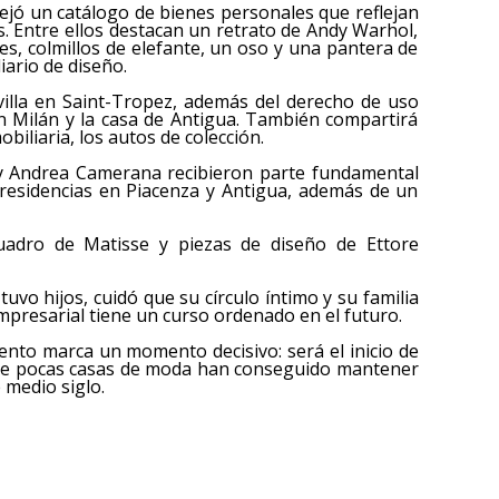
ejó un catálogo de bienes personales que reflejan
s. Entre ellos destacan un retrato de Andy Warhol,
s, colmillos de elefante, un oso y una pantera de
ario de diseño.
villa en Saint-Tropez, además del derecho de uso
 en Milán y la casa de Antigua. También compartirá
obiliaria, los autos de colección.
y Andrea Camerana recibieron parte fundamental
as residencias en Piacenza y Antigua, además de un
adro de Matisse y piezas de diseño de Ettore
vo hijos, cuidó que su círculo íntimo y su familia
presarial tiene un curso ordenado en el futuro.
amento marca un momento decisivo: será el inicio de
 que pocas casas de moda han conseguido mantener
 medio siglo.