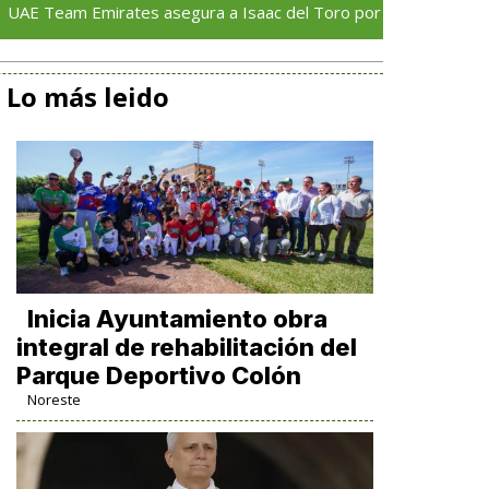
 Emirates asegura a Isaac del Toro por cinco temporadas más
Lo más leido
Inicia Ayuntamiento obra
integral de rehabilitación del
Parque Deportivo Colón
Noreste