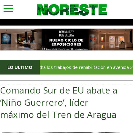
toggle
navigation
En marcha los trabajos de rehabilitación en avenida 20 de Novie
LO ÚLTIMO
Comando Sur de EU abate a
‘Niño Guerrero’, líder
máximo del Tren de Aragua