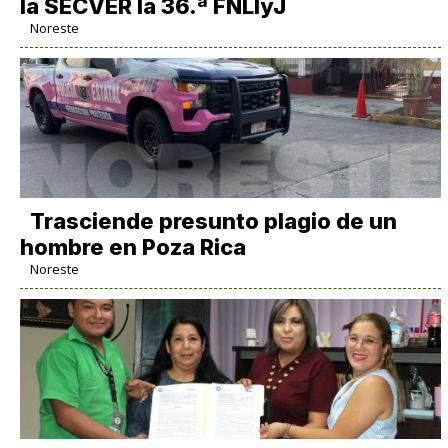
la SECVER la 36.ª FNLIyJ
Noreste
Trasciende presunto plagio de un
hombre en Poza Rica
Noreste