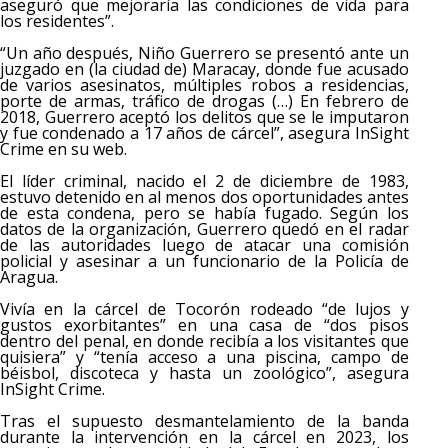
aseguró que mejoraría las condiciones de vida para
los residentes”.
“Un año después, Niño Guerrero se presentó ante un
juzgado en (la ciudad de) Maracay, donde fue acusado
de varios asesinatos, múltiples robos a residencias,
porte de armas, tráfico de drogas (…) En febrero de
2018, Guerrero aceptó los delitos que se le imputaron
y fue condenado a 17 años de cárcel”, asegura InSight
Crime en su web.
El líder criminal, nacido el 2 de diciembre de 1983,
estuvo detenido en al menos dos oportunidades antes
de esta condena, pero se había fugado. Según los
datos de la organización, Guerrero quedó en el radar
de las autoridades luego de atacar una comisión
policial y asesinar a un funcionario de la Policía de
Aragua.
Vivía en la cárcel de Tocorón rodeado “de lujos y
gustos exorbitantes” en una casa de “dos pisos
dentro del penal, en donde recibía a los visitantes que
quisiera” y “tenía acceso a una piscina, campo de
béisbol, discoteca y hasta un zoológico”, asegura
InSight Crime.
Tras el supuesto desmantelamiento de la banda
durante la intervención en la cárcel en 2023, los